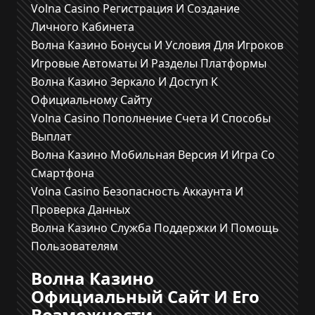
Volna Casino Регистрация И Создание
Личного Кабинета
Волна Казино Бонусы И Условия Для Игроков
Игровые Автоматы И Разделы Платформы
Волна Казино Зеркало И Доступ К
Официальному Сайту
Volna Casino Пополнение Счета И Способы
Выплат
Волна Казино Мобильная Версия И Игра Со
Смартфона
Volna Casino Безопасность Аккаунта И
Проверка Данных
Волна Казино Служба Поддержки И Помощь
Пользователям
Волна Казино
Официальный Сайт И Его
Возможности