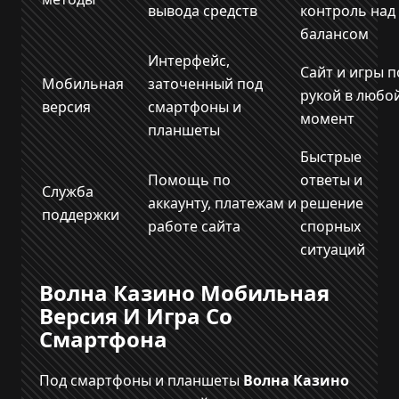
вывода средств
контроль над
балансом
Интерфейс,
Сайт и игры п
Мобильная
заточенный под
рукой в любо
версия
смартфоны и
момент
планшеты
Быстрые
Помощь по
ответы и
Служба
аккаунту, платежам и
решение
поддержки
работе сайта
спорных
ситуаций
Волна Казино Мобильная
Версия И Игра Со
Смартфона
Под смартфоны и планшеты
Волна Казино